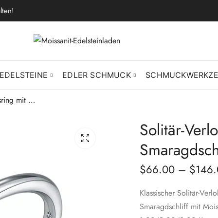
lten!
EDELSTEINE
EDLER SCHMUCK
SCHMUCKWERKZ
Solitär-Verlobungsring mit Moissanit im Smaragdschliff
Solitär-Ver
Smaragdschl
$
66.00
–
$
146.
Klassischer Solitär-Verl
Smaragdschliff mit Mois