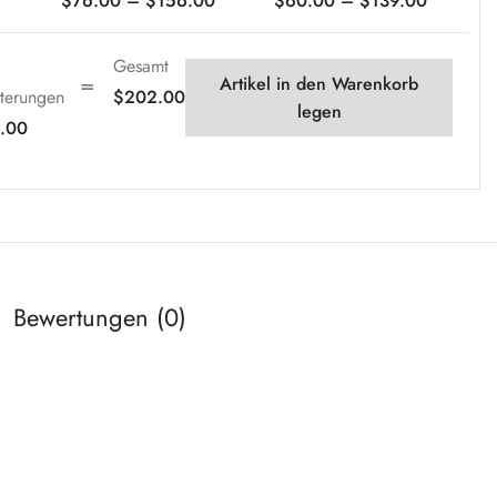
$
76.00
–
$
156.00
$
60.00
–
$
139.00
Gesamt
Artikel in den Warenkorb
terungen
$
202.00
legen
.00
Bewertungen (0)