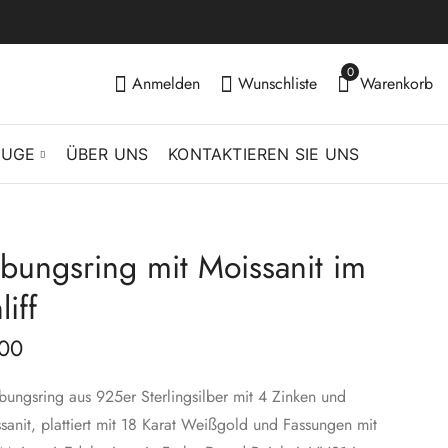
0
Anmelden
Wunschliste
Warenkorb
EUGE
ÜBER UNS
KONTAKTIEREN SIE UNS
lobungsring mit Moissanit im
Solitär-Verlobungsring
Solitär-
mit Moissanit im
Verlobungsring mit
iff
Herzschliff
Moissanit im
$
66.00
$
66.00
–
$
–
146.00
$
146.00
Prinzessschliff
00
obungsring aus 925er Sterlingsilber mit 4 Zinken und
sanit, plattiert mit 18 Karat Weißgold und Fassungen mit