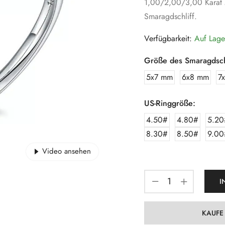
1,00/2,00/3,00 Karat M
Smaragdschliff.
Verfügbarkeit:
Auf Lage
Größe des Smaragdschl
5x7 mm
6x8 mm
7
US-Ringgröße:
4.50#
4.80#
5.20
8.30#
8.50#
9.00
Video ansehen
I
KAUFE 