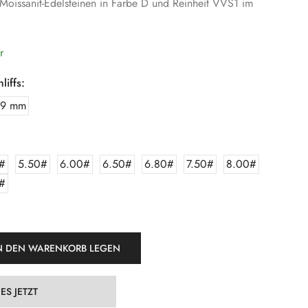
oissanit-Edelsteinen in Farbe D und Reinheit VVS1 im
r
iffs:
x9 mm
#
5.50#
6.00#
6.50#
6.80#
7.50#
8.00#
#
N DEN WARENKORB LEGEN
ES JETZT