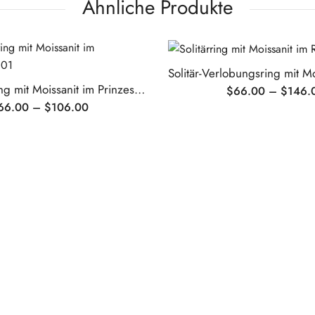
Ähnliche Produkte
Verlobungsring mit Moissanit im Prinzessschliff
$
66.00
–
$
146.
66.00
–
$
106.00