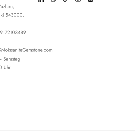
Wuzhou,
gxi 543000,
19172103489
@MoissaniteGemstone.com
– Samstag
0 Uhr