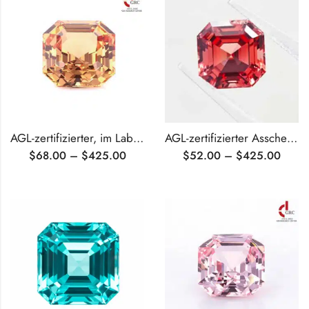
AGL-zertifizierter, im Labor gezüchteter orangefarbener Saphir im Asscher-Schliff
AGL-zertifizierter Asscher-Schnitt, im Labor angebauter Padparadscha
$
68.00
–
$
425.00
$
52.00
–
$
425.00