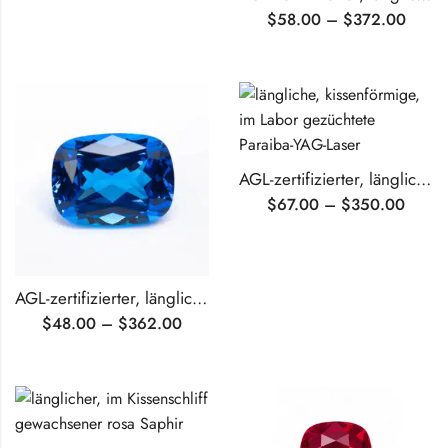
$
58.00
–
$
372.00
AGL-zertifizierter, länglicher, im Labor gezüchteter Paraiba im Kissenschliff
$
67.00
–
$
350.00
AGL-zertifizierter, länglicher, im Kissenschliff geschliffener, im Labor gezüchteter kobaltblauer Spinell
$
48.00
–
$
362.00