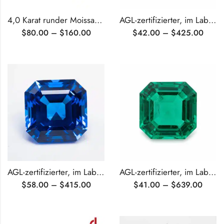
4,0 Karat runder Moissanit im Brillantschliff
AGL-zertifizierter, im Labor gezüchteter blauer Saphir im Asscher-Schliff
$
80.00
–
$
160.00
$
42.00
–
$
425.00
AGL-zertifizierter, im Labor gezüchteter kobaltblauer Spinell im Asscher-Schliff
AGL-zertifizierter, im Labor gezüchteter Smaragd im Asscher-Schliff
$
58.00
–
$
415.00
$
41.00
–
$
639.00