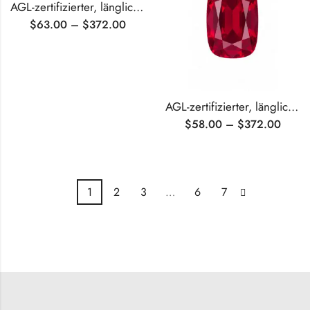
AGL-zertifizierter, länglicher, im Kissenschliff geschliffener, im Labor gezüchteter rosa Saphir
$
63.00
–
$
372.00
AGL-zertifizierter, länglicher, im Labor gezüchteter Rubin im Kissenschliff
$
58.00
–
$
372.00
1
2
3
…
6
7