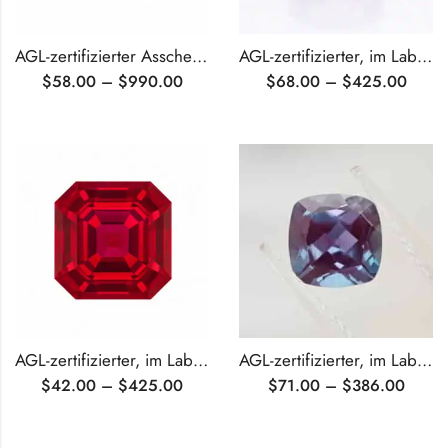
AGL-zertifizierter Asscher-Schnitt aus im Labor gezüchteter Paraiba
AGL-zertifizierter, im Labor gezüchteter rosa Saphir im Asscher-Schliff
$
58.00
–
$
990.00
$
68.00
–
$
425.00
AGL-zertifizierter, im Labor gezüchteter Rubin im Asscher-Schliff
AGL-zertifizierter, im Labor gezüchteter Alexandrit im Kissenschliff
$
42.00
–
$
425.00
$
71.00
–
$
386.00