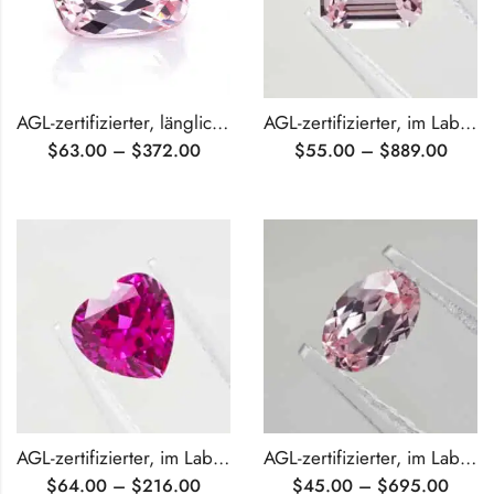
AGL-zertifizierter, länglicher, im Kissenschliff geschliffener, im Labor gezüchteter rosa Saphir
AGL-zertifizierter, im Labor gezüchteter rosa Saphir im Smaragdschliff
$
63.00
–
$
372.00
$
55.00
–
$
889.00
AGL-zertifizierter, im Labor gezüchteter, pinkfarbener Saphir im Herzschliff
AGL-zertifizierter, im Labor gezüchteter rosa Saphir im Ovalschliff
$
64.00
–
$
216.00
$
45.00
–
$
695.00