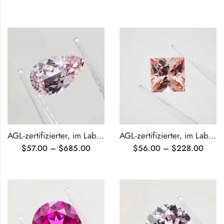
AGL-zertifizierter, im Labor gezüchteter rosa Saphir im Birnenschliff
AGL-zertifizierter, im Labor gezüchteter rosa Saphir im Prinzessschliff
$
57.00
–
$
685.00
$
56.00
–
$
228.00