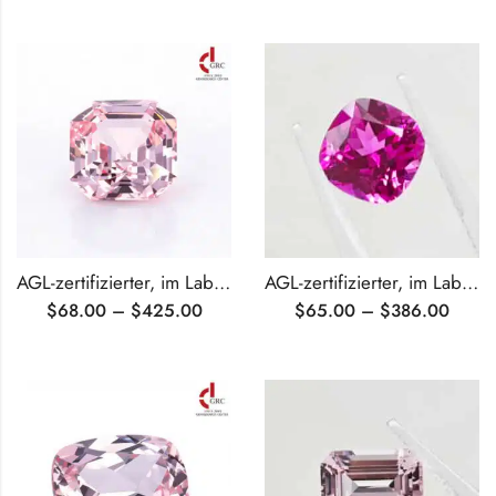
AGL-zertifizierter, im Labor gezüchteter rosa Saphir im Asscher-Schliff
AGL-zertifizierter, im Labor gezüchteter, pinkfarbener Saphir im Kissenschliff
$
68.00
–
$
425.00
$
65.00
–
$
386.00