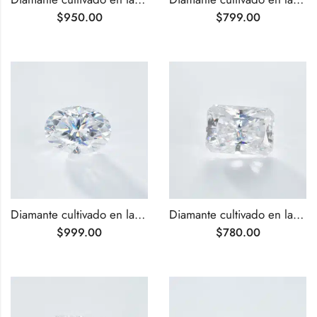
$
950.00
$
799.00
Diamante cultivado en laboratorio de talla ovalada G VS2 de 2,72 ct
Diamante cultivado en laboratorio de talla radiante G VVS de 2,94 ct
$
999.00
$
780.00