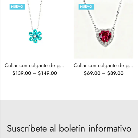
NUEVO
NUEVO
Collar con colgante de gemas cultivadas en laboratorio con forma de flor
Collar con colgante de gema sintética con forma de corazón y engaste tipo halo.
$
139.00
–
$
149.00
$
69.00
–
$
89.00
Suscríbete al boletín informativo