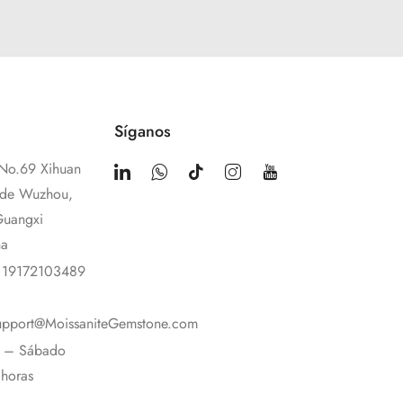
Síganos
No.69 Xihuan
 de Wuzhou,
Guangxi
na
 19172103489
upport@MoissaniteGemstone.com
s – Sábado
horas