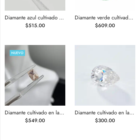
Diamante azul cultivado en laboratorio de talla brillante redonda de 1,00 quilates
Diamante verde cultivado en laboratorio, redondo, talla brillante, de 1,01 quilates.
$
515.00
$
609.00
NUEVO
Diamante cultivado en laboratorio de color rosa intenso fantasía, talla cojín de 1,01 ct
Diamante cultivado en laboratorio de talla pera VS1 de 1,01 ct E
$
549.00
$
300.00