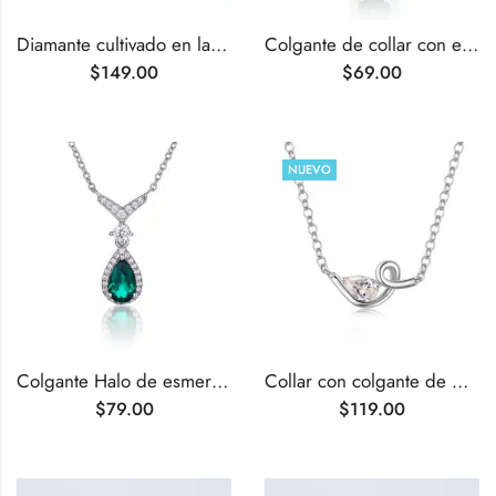
Diamante cultivado en laboratorio de talla redonda E VVS1 de 0,56 ct
Colgante de collar con esmeralda cultivada en laboratorio de talla esmeralda de 0,5 quilates
$
149.00
$
69.00
NUEVO
Colgante Halo de esmeralda cultivada en laboratorio de talla pera de 0,73 ct
Collar con colgante de moissanita retorcida talla pera de 0,8 ct
$
79.00
$
119.00