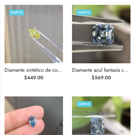
NUEVO
NUEVO
Diamante sintético de color amarillo intenso, talla pera, de 1,02 ct.
Diamante azul fantasía cultivado en laboratorio, talla Asscher, de 1,03 ct.
$
449.00
$
569.00
NUEVO