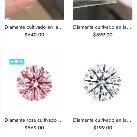
Diamante cultivado en laboratorio azul intenso elegante con talla pera de 1,03 quilates
Diamante cultivado en laboratorio de color azul intenso fantasía, talla radiante, 1,03 ct
$
640.00
$
599.00
NUEVO
Diamante rosa cultivado en laboratorio, redondo, talla brillante, de 1,04 quilates
Diamante cultivado en laboratorio de talla redonda F VS1 de 1,05 ct
$
569.00
$
199.00