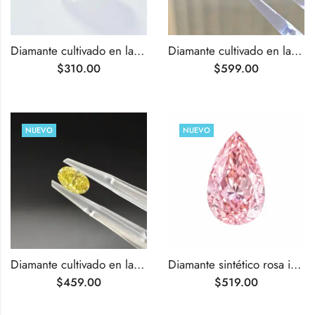
Diamante cultivado en laboratorio de talla pera de 1,01 ct F VVS2
Diamante cultivado en laboratorio, de color verde intenso y talla pera de 1,01 ct.
$
310.00
$
599.00
NUEVO
NUEVO
Diamante cultivado en laboratorio, de talla ovalada, color amarillo intenso y fantasía, de 1,02 ct.
Diamante sintético rosa intenso de talla pera de 1,02 ct
$
459.00
$
519.00