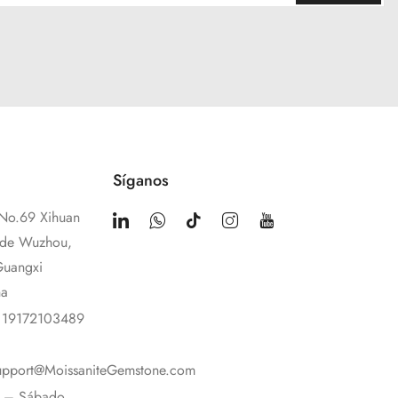
Síganos
No.69 Xihuan
 de Wuzhou,
Guangxi
na
 19172103489
upport@MoissaniteGemstone.com
s – Sábado