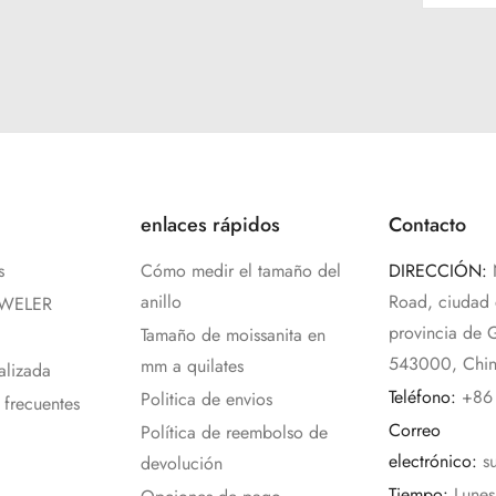
enlaces rápidos
Contacto
s
Cómo medir el tamaño del
DIRECCIÓN:
anillo
Road, ciudad
EWELER
provincia de 
Tamaño de moissanita en
543000, Chi
mm a quilates
alizada
Teléfono:
+86
Politica de envios
 frecuentes
Correo
Política de reembolso de
electrónico:
s
devolución
Tiempo:
Lune