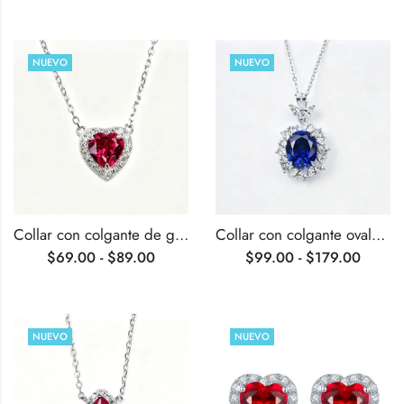
NUEVO
NUEVO
Collar con colgante de gema sintética con forma de corazón y engaste tipo halo.
Collar con colgante ovalado de gema cultivada en laboratorio con engaste tipo halo
$
69.00
-
$
89.00
$
99.00
-
$
179.00
NUEVO
NUEVO