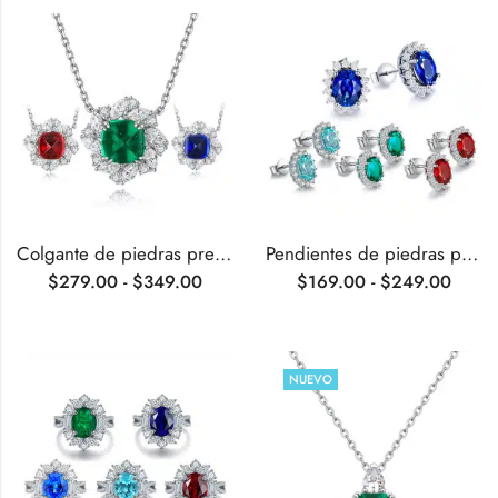
Colgante de piedras preciosas cultivadas en laboratorio con forma de cojín de 3,3 quilates
Pendientes de piedras preciosas cultivadas en laboratorio de talla ovalada de 3,4 quilates
$
279.00
-
$
349.00
$
169.00
-
$
249.00
NUEVO