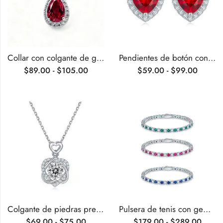
Collar con colgante de gema sintética en forma de pera con engaste tipo halo
Pendientes de botón con gema sintética tallada en forma de corazón.
$
89.00
-
$
105.00
$
59.00
-
$
99.00
Colgante de piedras preciosas cultivadas en laboratorio en forma de corazón
Pulsera de tenis con gemas cultivadas en laboratorio
$
69.00
-
$
75.00
$
179.00
-
$
289.00