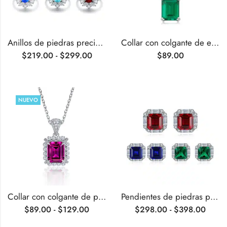
Anillos de piedras preciosas cultivadas en laboratorio de talla ovalada de 3,6 quilates
Collar con colgante de esmeralda cultivada en laboratorio de 4 puntas
$
219.00
-
$
299.00
$
89.00
NUEVO
Collar con colgante de piedra preciosa sintética talla esmeralda de 4 puntas
Pendientes de piedras preciosas cultivadas en laboratorio con corte Asscher de 6,7 quilates
$
89.00
-
$
129.00
$
298.00
-
$
398.00