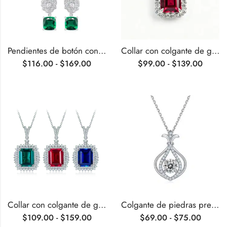
Pendientes de botón con piedras preciosas sintéticas de talla cojín
Collar con colgante de gema sintética talla esmeralda
$
116.00
-
$
169.00
$
99.00
-
$
139.00
Collar con colgante de gemas cultivadas en laboratorio con talla esmeralda
Colgante de piedras preciosas cultivadas en laboratorio en forma de calabaza
$
109.00
-
$
159.00
$
69.00
-
$
75.00