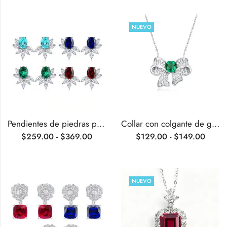
NUEVO
Pendientes de piedras preciosas cultivadas en laboratorio de talla ovalada de 8,8 ct
Collar con colgante de gema cultivada en laboratorio con forma de cojín en forma de lazo
$
259.00
-
$
369.00
$
129.00
-
$
149.00
NUEVO