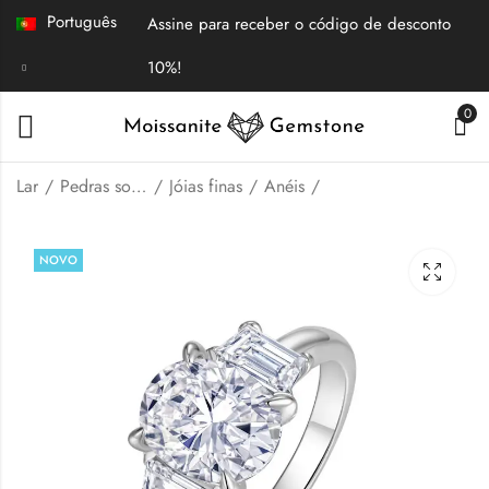
Português
Assine para receber o código de desconto
10%!
0
Lar
Pedras soltas | Joias finas
Jóias finas
Anéis
Anel de noivado com
Anel de noivado com
NOVO
três pedras de
três pedras de
moissanita de corte
moissanita de corte
$
109.00
$
99.00
oval
redondo