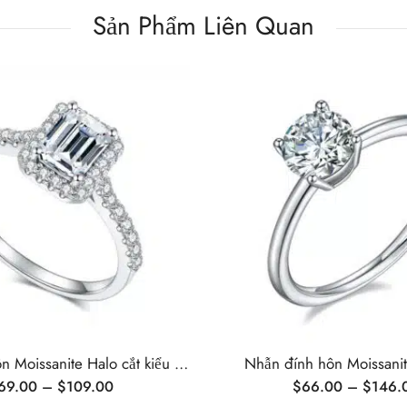
Sản Phẩm Liên Quan
Nhẫn đính hôn Moissanite Halo cắt kiểu Emerald
Nhẫn đính hôn Moissanite
69.00
–
$
109.00
$
66.00
–
$
146.