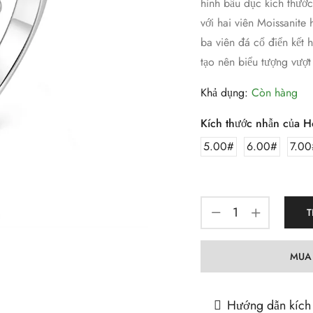
hình bầu dục kích thướ
với hai viên Moissanite
ba viên đá cổ điển kết 
tạo nên biểu tượng vượt 
Khả dụng:
Còn hàng
Kích thước nhẫn của H
5.00#
6.00#
7.00
T
MUA
Hướng dẫn kích