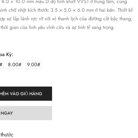
c 8.0 × 10.0 mm màu D độ tinh khiết VVS1 ở trung tâm, cùng
 hình chữ nhật kích thước 3.5 × 5.0 × 6.0 mm ở hai bên. Thiết kế
hợp sự lấp lánh rực rỡ với vẻ thanh lịch của đường cắt bậc thang,
thời gian của tình yêu vĩnh cửu và sự tinh tế sang trọng.
oa Kỳ:
#
8.00#
9.00#
HÊM VÀO GIỎ HÀNG
 NGAY
 thước