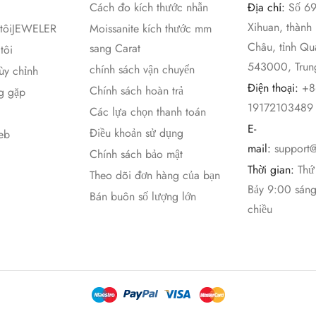
Cách đo kích thước nhẫn
Địa chỉ:
Số 6
Xihuan, thành
 tôiJEWELER
Moissanite kích thước mm
Châu, tỉnh Qu
sang Carat
tôi
543000, Trun
chính sách vận chuyển
ùy chỉnh
Điện thoại:
+8
Chính sách hoàn trả
g gặp
19172103489
Các lựa chọn thanh toán
E-
Điều khoản sử dụng
eb
mail:
support
Chính sách bảo mật
Thời gian:
Thứ
Theo dõi đơn hàng của bạn
Bảy 9:00 sán
Bán buôn số lượng lớn
chiều