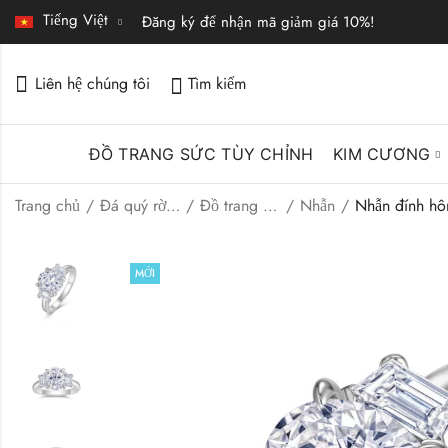
Tiếng Việt
Đăng ký để nhận mã giảm giá 10%!
Liên hệ chúng tôi
Tìm kiếm
ĐỒ TRANG SỨC TÙY CHỈNH
KIM CƯƠNG
Trang chủ
Đá quý rời | Trang sức cao cấp
Đồ trang sức mỹ
Nhẫn
MỚI