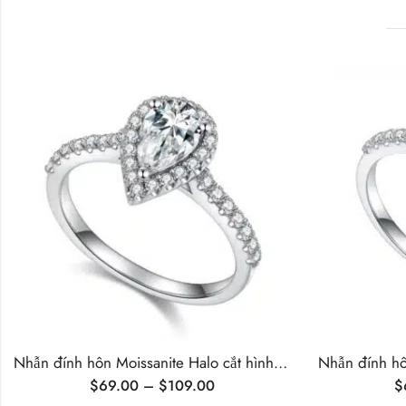
Nhẫn đính hôn Moissanite Halo cắt hình quả lê
$
69.00
–
$
109.00
$