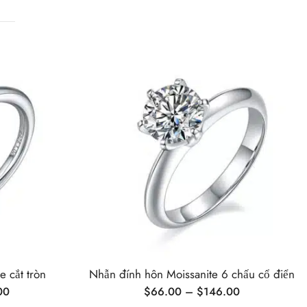
 cắt tròn
Nhẫn đính hôn Moissanite 6 chấu cổ điển
00
$
66.00
–
$
146.00