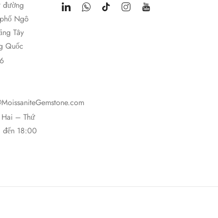
9 đường
 phố Ngô
ảng Tây
g Quốc
6
@MoissaniteGemstone.com
 Hai – Thứ
g đến 18:00