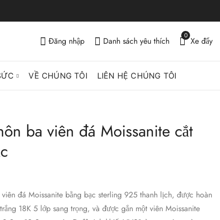
0
Đăng nhập
Danh sách yêu thích
Xe đẩy
SỨC
VỀ CHÚNG TÔI
LIÊN HỆ CHÚNG TÔI
ôn ba viên đá Moissanite cắt
Nhẫn đính hôn ba
Nhẫn đính hôn ba
viên đá Moissanite cắt
viên đá Moissanite cắt
ục
hình bầu dục
tròn
$
109.00
$
99.00
viên đá Moissanite bằng bạc sterling 925 thanh lịch, được hoàn
trắng 18K 5 lớp sang trọng, và được gắn một viên Moissanite