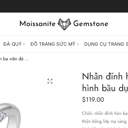
ĐÁ QUÝ
ĐỒ TRANG SỨC MỸ
DỤNG CỤ TRANG 
Nhẫn đính hôn ba viên đá Moissanite cắt hình bầu dục
Nhẫn đính h
hình bầu d
$
119.00
Chiếc nhẫn đính hôn ba 
thiện bằng lớp mạ vàng 