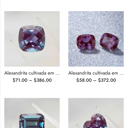
Alexandrita cultivada em laboratório com corte cushion certificado pela AGL
Alexandrita cultivada em laboratório com almofada alongada certificada pela AGL
$
71.00
–
$
386.00
$
58.00
–
$
372.00