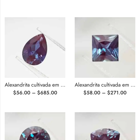
Alexandrita cultivada em laboratório, cortada em pêra e certificada pela AGL
Alexandrita cultivada em laboratório com corte princesa certificada pela AGL
$
56.00
–
$
685.00
$
58.00
–
$
271.00