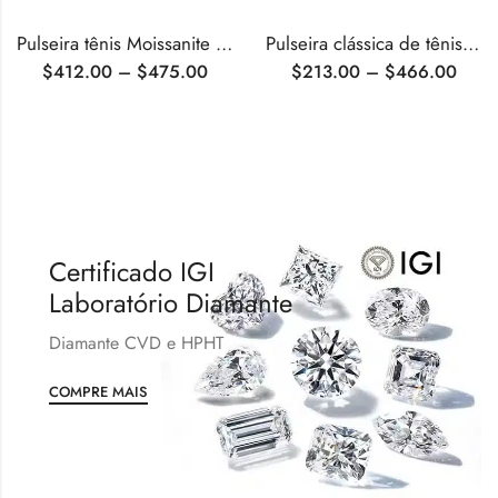
Pulseira tênis Moissanite corte princesa
Pulseira clássica de tênis Moissanite em prata esterlina
$
412.00
–
$
475.00
$
213.00
–
$
466.00
Certificado IGI
Laboratório Diamante
Diamante CVD e HPHT
COMPRE MAIS