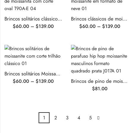
Brincos solitários clássicos de moissanita com corte redondo
Brincos clássicos de moissanite em formato de neve
$
60.00
–
$
139.00
$
60.00
–
$
139.00
Brincos solitários Moissanite clássicos com corte trilhão
Brincos de pino de moissanite com parafuso em formato cúbico para homens
$
60.00
–
$
139.00
$
81.00
1
2
3
4
5