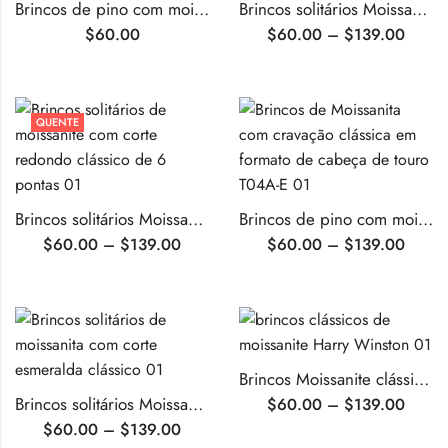
Brincos de pino com moissanita de corte redondo e cravação em bisel.
Brincos solitários Moissanite clássicos com corte redondo de 4 pontas
$
60.00
$
60.00
–
$
139.00
QUENTE
Brincos solitários Moissanite clássicos com corte redondo de 6 pontas
Brincos de pino com moissanita em cravação clássica em formato de cabeça de touro.
$
60.00
–
$
139.00
$
60.00
–
$
139.00
Brincos Moissanite clássicos estilo Harry Winston
Brincos solitários Moissanite com corte esmeralda clássico
$
60.00
–
$
139.00
$
60.00
–
$
139.00