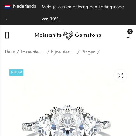
Nederlands
Meld je aan en ontvang een kortingscode
van 10%!
0
Thuis
Losse stenen | Fijne sieraden
Fijne sieraden
Ringen
Verlovingsring met
Smaragdgeslepen
NIEUW
drie stenen,
Moissanite
peervormig geslepen
verlovingsring met
$
69.00
$
79.00
moissanite.
drie stenen