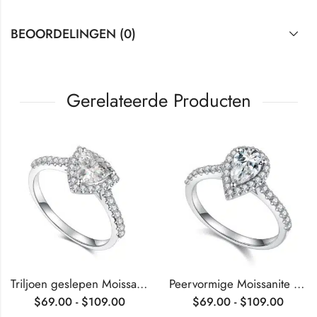
BEOORDELINGEN (0)
Gerelateerde Producten
Triljoen geslepen Moissanite Halo verlovingsring
Peervormige Moissanite Halo verlovingsring
$
69.00
-
$
109.00
$
69.00
-
$
109.00