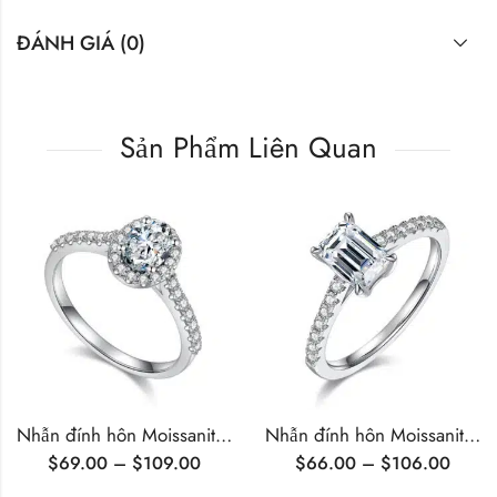
ĐÁNH GIÁ (0)
Sản Phẩm Liên Quan
Nhẫn đính hôn Moissanite Halo cắt hình bầu dục
Nhẫn đính hôn Moissanite cắt kiểu Emerald
$
69.00
–
$
109.00
$
66.00
–
$
106.00