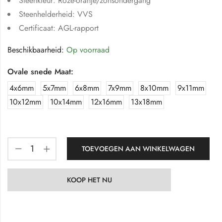
Steenkleur: Roze-oranje/zonsondergang
Steenhelderheid: VVS
Certificaat: AGL-rapport
Beschikbaarheid:
Op voorraad
Ovale snede Maat:
4x6mm
5x7mm
6x8mm
7x9mm
8x10mm
9x11mm
10x12mm
10x14mm
12x16mm
13x18mm
TOEVOEGEN AAN WINKELWAGEN
KOOP HET NU