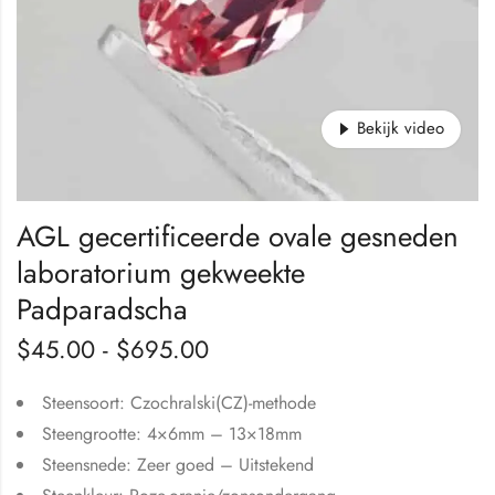
Bekijk video
AGL gecertificeerde ovale gesneden
laboratorium gekweekte
Padparadscha
$
45.00
-
$
695.00
Steensoort: Czochralski(CZ)-methode
Steengrootte: 4×6mm – 13×18mm
Steensnede: Zeer goed – Uitstekend