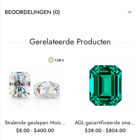
BEOORDELINGEN (0)
Gerelateerde Producten
Stralende geslepen Moissaniet
AGL-gecertificeerde smaragd geslepen, in het laboratorium gekweekte smaragd
$
8.00
-
$
400.00
$
28.00
-
$
804.00