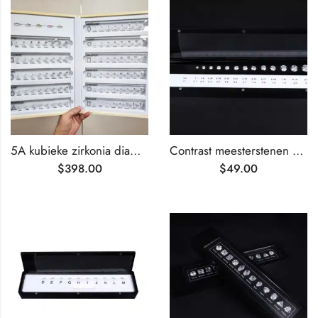
5A kubieke zirkonia diamant slijpvorm & karaat vergelijkingsset
Contrast meesterstenen van diamant karaat
$
398.00
$
49.00