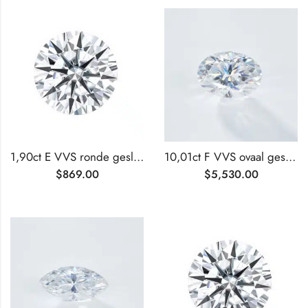
1,90ct E VVS ronde geslepen lab-grown diamant
10,01ct F VVS ovaal geslepen lab-grown diamant
$
869.00
$
5,530.00