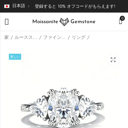
日本語
登録すると 10% オフコードがもらえます!
0
家
ルースストーン | ファインジュエリー
ファインジュエリー
リング
ベゼルセッティング
エメラルドカットの
新しい
のペアシェイプモア
モアッサナイト3石
ッサナイト3石婚約
エンゲージリング
$
69.00
$
79.00
指輪