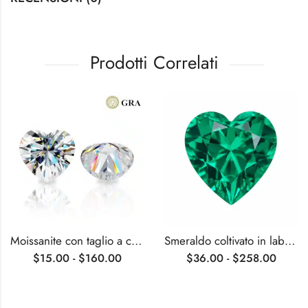
Prodotti Correlati
Moissanite con taglio a cuore
Smeraldo coltivato in laboratorio con taglio a cuore certificato AGL
$
15.00
-
$
160.00
$
36.00
-
$
258.00