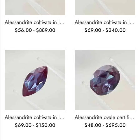
Alessandrite coltivata in laboratorio, taglio smeraldo certificata AGL
Alessandrite coltivata in laboratorio, tagliata a cuore e certificata AGL
$
56.00
-
$
889.00
$
69.00
-
$
240.00
Alessandrite coltivata in laboratorio, certificata AGL, taglio marquise
Alessandrite ovale certificata AGL coltivata in laboratorio
$
69.00
-
$
150.00
$
48.00
-
$
695.00