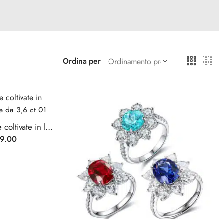
Ordina per
Anelli con pietre preziose coltivate in laboratorio con taglio ovale da 3,6 ct
9.00