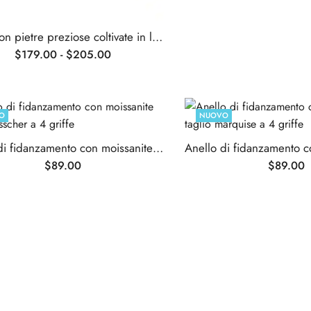
Anelli con pietre preziose coltivate in laboratorio con taglio ovale da 2,5 ct
$
179.00
-
$
205.00
O
NUOVO
Anello di fidanzamento con moissanite taglio Asscher a 4 griffe
$
89.00
$
89.00