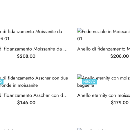
Anello di fidanzamento Moissanite da 5,0 carati
$
208.00
$
208.00
O
NUOVO
Anello di fidanzamento Asscher con due pietre rotonde in moissanite
$
146.00
$
179.00