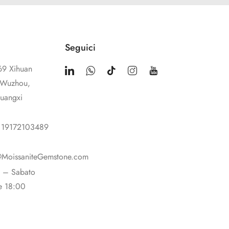
Seguici
69 Xihuan
i Wuzhou,
Guangxi
a
 19172103489
@MoissaniteGemstone.com
ì – Sabato
le 18:00