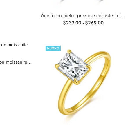
Anelli con pietre preziose coltivate in laboratorio da 3,8 ct
$
239.00
-
$
269.00
NUOVO
Anello di fidanzamento con moissanite taglio marquise a 4 griffe