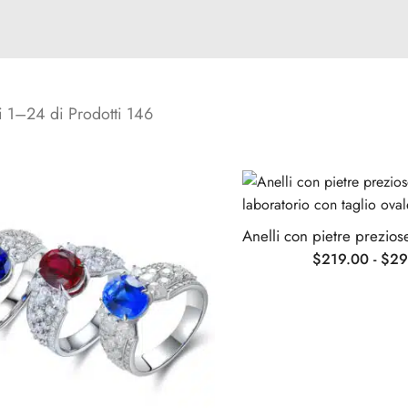
i 1–24 di Prodotti 146
$
219.00
-
$
29