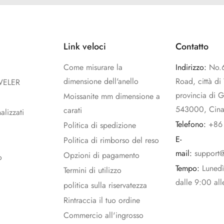
Link veloci
Contatto
Come misurare la
Indirizzo:
No.
dimensione dell'anello
Road, città d
WELER
provincia di 
Moissanite mm dimensione a
543000, Cin
carati
alizzati
Telefono:
+86
Politica di spedizione
E-
Politica di rimborso del reso
mail:
support
Opzioni di pagamento
o
Tempo:
Luned
Termini di utilizzo
dalle 9:00 al
politica sulla riservatezza
Rintraccia il tuo ordine
Commercio all'ingrosso