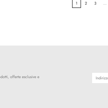
1
2
3
…
dotti, offerte esclusive e