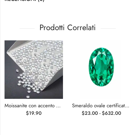
Prodotti Correlati
Moissanite con accento da mischia rotondo DEF
Smeraldo ovale certificato AGL coltivato in laboratorio
$
19.90
$
23.00
-
$
632.00