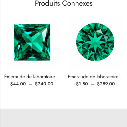
Produits Connexes
Émeraude de laboratoire à taille princesse certifiée AGL
Émeraude de laboratoire à taille ronde certifiée AGL
$
44.00
–
$
240.00
$
1.80
–
$
289.00