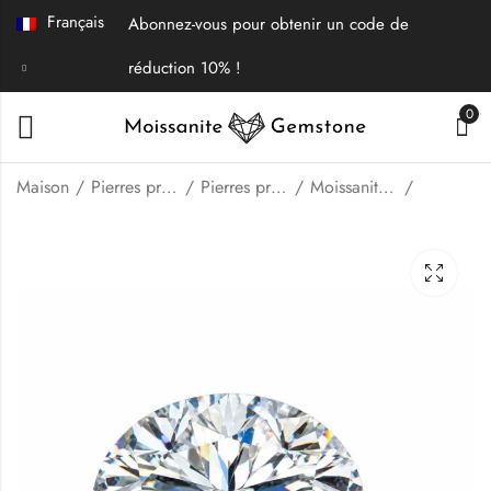
Français
Abonnez-vous pour obtenir un code de
réduction 10% !
0
Maison
Pierres précieuses en vrac | Bijoux fins
Pierres précieuses
Moissanite en vrac
Moissanite de forme
Moissanite taille
ronde ancienne coupe
brillant de forme
européenne
octogonale
$
18.00
$
25.00
–
–
$
540.00
$
600.00