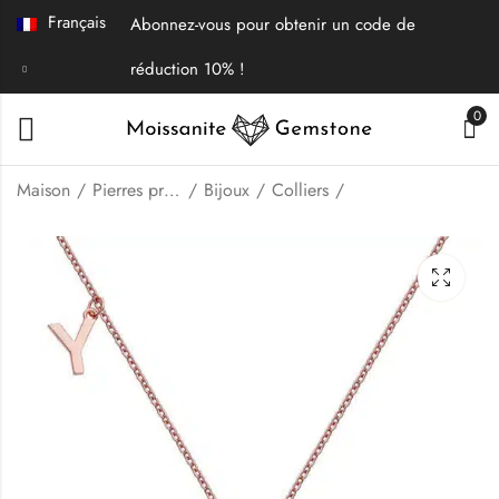
Français
Abonnez-vous pour obtenir un code de
réduction 10% !
0
Maison
Pierres précieuses en vrac | Bijoux fins
Bijoux
Colliers
Collier pendentif
Collier pendentif
initiale Alphabet U
initiale Alphabet X
Moissanite
Moissanite
$
69.00
$
69.00