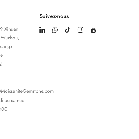
Suivez-nous
9 Xihuan
e Wuzhou,
uangxi
ne
6
@MoissaniteGemstone.com
di au samedi
h00