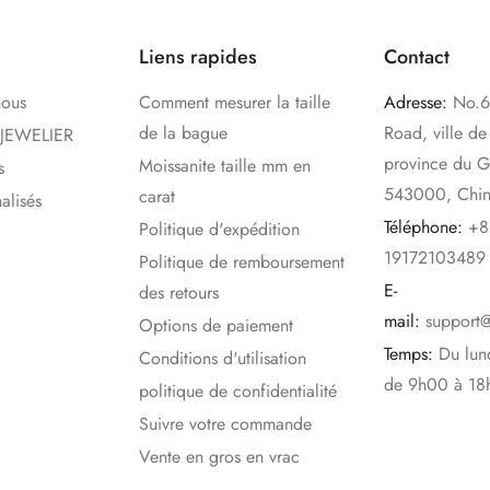
Liens rapides
Contact
nous
Comment mesurer la taille
Adresse:
No.6
de la bague
Road, ville d
sJEWELIER
province du G
Moissanite taille mm en
s
543000, Chi
carat
alisés
Téléphone:
+8
Politique d'expédition
19172103489
Politique de remboursement
E-
des retours
mail:
support
Options de paiement
Temps:
Du lun
Conditions d'utilisation
de 9h00 à 18
politique de confidentialité
Suivre votre commande
Vente en gros en vrac