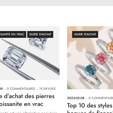
SANITE EN VRAC
GUIDE D'ACHAT
GUIDE D'ACHAT
18
0
COMMENTAIRES
19.5K
VUES
 d’achat des pierres
2023-02-08
0
COMMENTAIR
issanite en vrac
Top 10 des styles