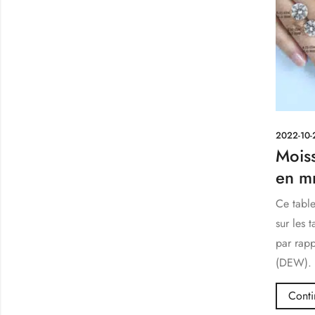
2022-10-
Moiss
en mm
Ce table
sur les 
par rapp
(DEW)
Conti