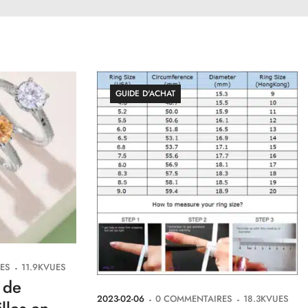
GUIDE D'ACHAT
ES
11.9K
VUES
 de
2023-02-06
0
COMMENTAIRES
18.3K
VUES