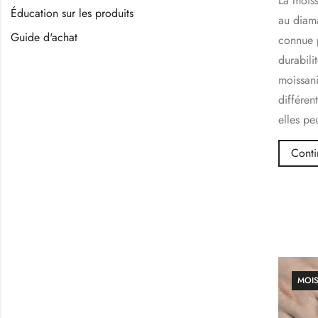
La moiss
Éducation sur les produits
au diama
Guide d'achat
connue p
durabili
moissani
différen
elles pe
Conti
MOIS