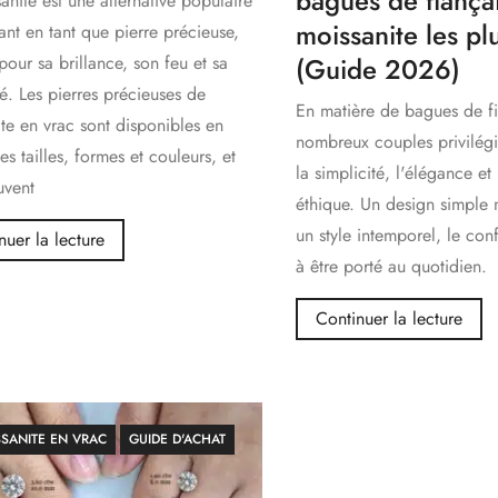
bagues de fiançai
anite est une alternative populaire
moissanite les pl
nt en tant que pierre précieuse,
our sa brillance, son feu et sa
(Guide 2026)
té. Les pierres précieuses de
En matière de bagues de fi
te en vrac sont disponibles en
nombreux couples privilégi
tes tailles, formes et couleurs, et
la simplicité, l'élégance e
uvent
éthique. Un design simple m
un style intemporel, le confo
nuer la lecture
à être porté au quotidien.
Continuer la lecture
SANITE EN VRAC
GUIDE D'ACHAT