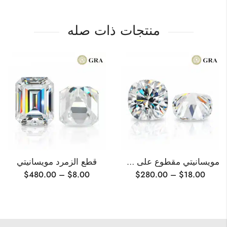
منتجات ذات صله
مويسانيتي مقطوع على شكل وسادة
قطع الزمرد مويسانيتي
$
480.00
–
$
8.00
$
280.00
–
$
18.00