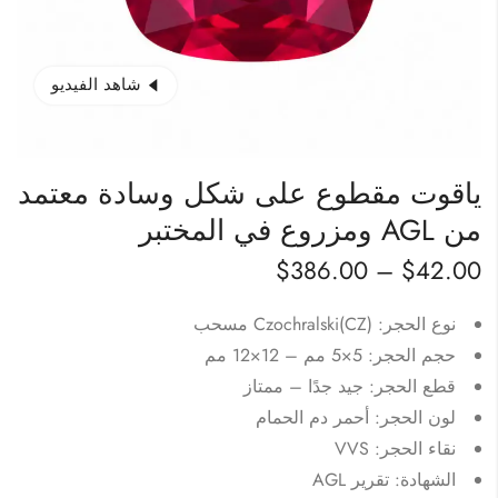
شاهد الفيديو
ياقوت مقطوع على شكل وسادة معتمد
من AGL ومزروع في المختبر
$
386.00
–
$
42.00
نوع الحجر: Czochralski(CZ) مسحب
حجم الحجر: 5×5 مم – 12×12 مم
قطع الحجر: جيد جدًا – ممتاز
لون الحجر: أحمر دم الحمام
نقاء الحجر: VVS
الشهادة: تقرير AGL