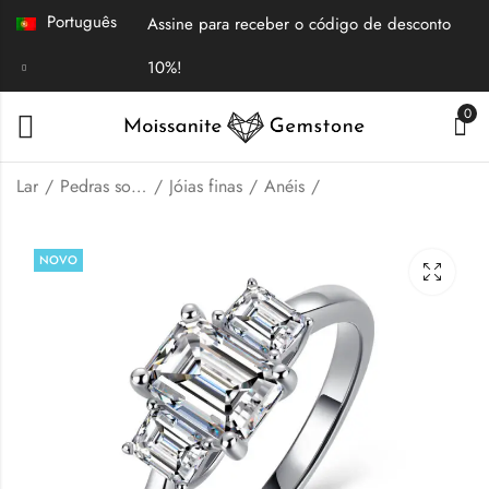
Português
Assine para receber o código de desconto
10%!
0
Lar
Pedras soltas | Joias finas
Jóias finas
Anéis
Anel de noivado com
Anel de moissanita
NOVO
três pedras de
com três pedras em
moissanita lapidada
bisel
$
99.00
$
69.00
em marquise