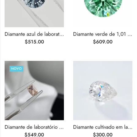
Diamante azul de laboratório com lapidação brilhante redonda de 1,00 quilates
Diamante verde de 1,01 quilates, lapidação brilhante redonda, cultivado em laboratório.
$
515.00
$
609.00
NOVO
Diamante de laboratório rosa intenso de 1,01 ct com lapidação almofada
Diamante cultivado em laboratório com lapidação pera E VS1 de 1,01 ct
$
549.00
$
300.00