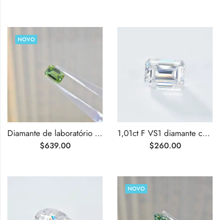
NOVO
Diamante de laboratório verde vívido sofisticado com lapidação esmeralda de 1,01 ct
1,01ct F VS1 diamante cultivado em laboratório com lapidação esmeralda
$
639.00
$
260.00
NOVO