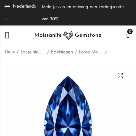
Nederlands
Meld je aan en ontvang een kortingscode
van 10%!
0
Thuis
Losse stenen | Fijne sieraden
Edelstenen
Losse Moissaniet
AGL-gecertificeerde
AGL-gecertificeerde
stralende snij-
ronde gesneden, in
labgekweekte
het laboratorium
$
58.00
$
50.00
-
$
-
372.00
$
369.00
Padparadscha
gekweekte
kobaltblauwe spinel