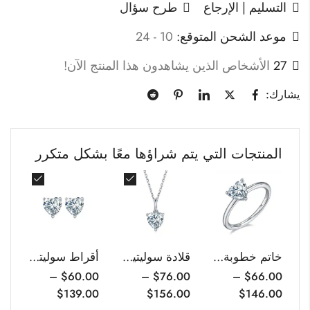
التسليم | الإرجاع
طرح سؤال
موعد الشحن المتوقع:
10 - 24
27
الأشخاص الذين يشاهدون هذا المنتج الآن!
يشارك:
المنتجات التي يتم شراؤها معًا بشكل متكرر
خاتم خطوبة سوليتير من المويسانيت مقطوع على شكل قلب
قلادة سوليتير مويسانيتي على شكل قلب
أقراط سوليتير مويسانيتي كلاسيكية على شكل قلب
–
$
60.00
–
$
76.00
–
$
66.00
$
139.00
$
156.00
$
146.00