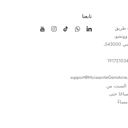
تابعنا
رقم 69 طريق
ووتشو،
مقاطعة قوانغشي 543000،
support@MoissaniteGemstone
– السبت من
عة 9:00 صباحًا حتى