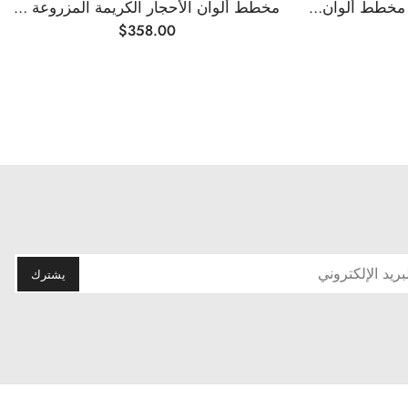
طريقة سحب Czochralski مخطط ألوان الأحجار الكريمة المزروعة في المختبر
مخطط ألوان الأحجار الكريمة المزروعة في المختبر
$
358.00