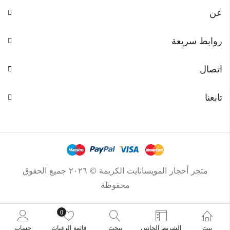
عن
روابط سريعة
اتصال
تابعنا
متجر أحجار المويسانايت الكريمة © ٢٠٢٦ جميع الحقوق
محفوظة
0
بيت
الشريط الجانبي
يبحث
قائمة الرغبات
حساب