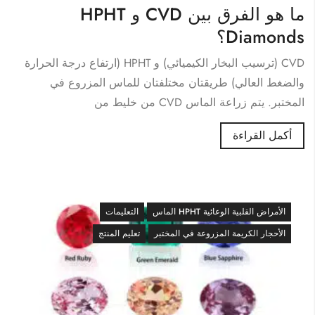
ما هو الفرق بين CVD و HPHT
Diamonds؟
CVD (ترسيب البخار الكيميائي) و HPHT (ارتفاع درجة الحرارة
والضغط العالي) طريقتان مختلفتان للماس المزروع في
المختبر. يتم زراعة الماس CVD من خليط من
أكمل القراءة
الأمراض القلبية الوعائية HPHT الماس
التعليمات
الأحجار الكريمة المزروعة في المختبر
تعليم المنتج