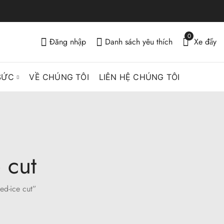
0
Đăng nhập
Danh sách yêu thích
Xe đẩy
SỨC
VỀ CHÚNG TÔI
LIÊN HỆ CHÚNG TÔI
 cut
ed-ice cut”