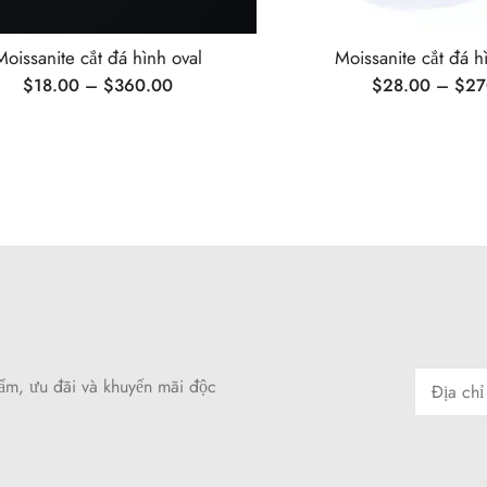
Moissanite cắt đá hình oval
Moissanite cắt đá h
$
18.00
–
$
360.00
$
28.00
–
$
27
hẩm, ưu đãi và khuyến mãi độc