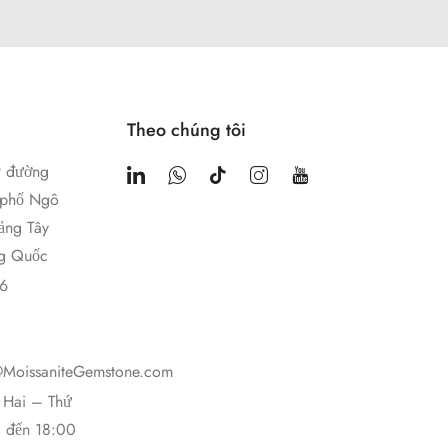
Theo chúng tôi
9 đường
 phố Ngô
ảng Tây
g Quốc
6
@MoissaniteGemstone.com
 Hai – Thứ
g đến 18:00