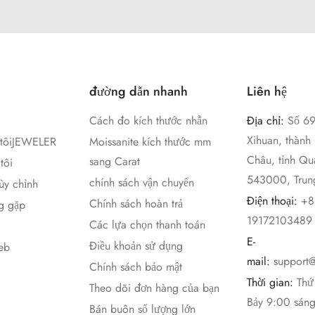
đường dẫn nhanh
Liên hệ
Cách đo kích thước nhẫn
Địa chỉ:
Số 6
Xihuan, thành
 tôiJEWELER
Moissanite kích thước mm
Châu, tỉnh Qu
sang Carat
tôi
543000, Trun
chính sách vận chuyển
ùy chỉnh
Điện thoại:
+8
Chính sách hoàn trả
g gặp
19172103489
Các lựa chọn thanh toán
E-
Điều khoản sử dụng
eb
mail:
support
Chính sách bảo mật
Thời gian:
Thứ
Theo dõi đơn hàng của bạn
Bảy 9:00 sán
Bán buôn số lượng lớn