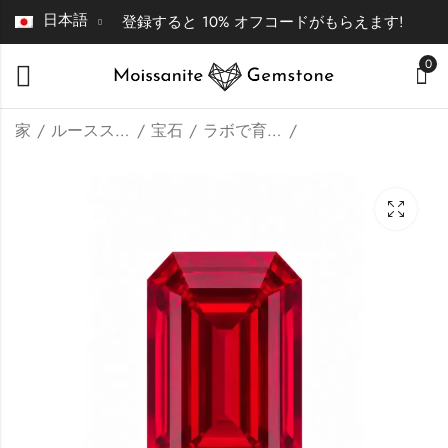
日本語
登録すると 10% オフコードがもらえます!
0
家
ルースストーン | ファインジュエリー
宝石
ラボで育てたルビー
AGL認定の細長いク
AGL認定のペアカッ
ッションカットのラ
トのラボで育成され
ボで育成されたルビ
たブルーサファイア
$
58.00
$
36.00
–
–
$
372.00
$
685.00
ー